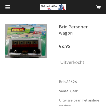
Ga
direct
naar
de
Brio Personen
hoofdinhoud
wagon
€ 6,95
Uitverkocht
Brio 33626
Vanaf 3 jaar
Uitwisselbaar met andere
merken