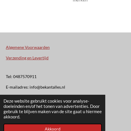
Algemene Voorwaarden
Verzending en Levertijd
Tel: 0487570911
E-mailadres: info@bekantalles.nl
Deze website gebruikt cookies voor analyse-
Rooysestraat 4
doeleinden en/of het tonen van advertenties. Door
gebruik te blijven maken van de site gaat u hiermee
6621AM Dreumel
akkoord.
© 2020 - 2026 Bekant Alles
Akkoord