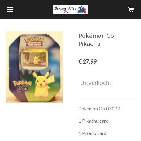
Ga
direct
naar
de
Pokémon Go
hoofdinhoud
Pikachu
€ 27,99
Uitverkocht
Pokémon Go 85077
1 Pikachu card
1 Promo card