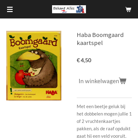
Ga
direct
naar
de
Haba Boomgaard
hoofdinhoud
kaartspel
€ 4,50
In winkelwagen
Met een beetje geluk bij
het dobbelen mogen jullie 1
of 2 vruchtenkaartjes
pakken, als de raaf opduikt
gaat hij een veld vooruit.