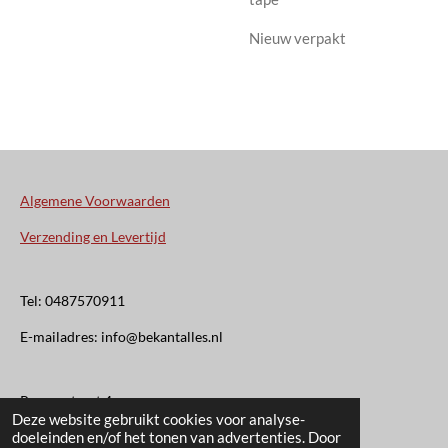
Nieuw verpakt
Algemene Voorwaarden
Verzending en Levertijd
Tel: 0487570911
E-mailadres: info@bekantalles.nl
Rooysestraat 4
Deze website gebruikt cookies voor analyse-
doeleinden en/of het tonen van advertenties. Door
6621AM Dreumel