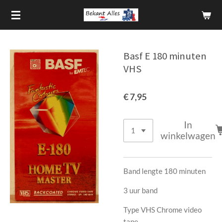
Ga
direct
naar
de
Basf E 180 minuten
hoofdinhoud
VHS
€ 7,95
In
winkelwagen
Band lengte 180 minuten
3 uur band
Type VHS Chrome video
tape