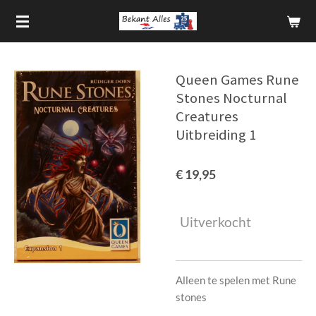
Ga
direct
naar
de
Queen Games Rune
hoofdinhoud
Stones Nocturnal
Creatures
Uitbreiding 1
€ 19,95
Uitverkocht
Alleen te spelen met Rune
stones