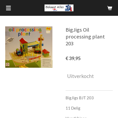
Ga
direct
naar
de
BigJigs Oil
hoofdinhoud
processing plant
203
€ 39,95
Uitverkocht
BigJigs BJT 203
11 Delig