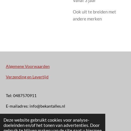
Vanaf 3 jaar
Ook uit te breiden met
andere merken
Algemene Voorwaarden
Verzending en Levertijd
Tel: 0487570911
E-mailadres: info@bekantalles.nl
Deze website gebruikt cookies voor analyse-
Rooysestraat 4
doeleinden en/of het tonen van advertenties. Door
gebruik te blijven maken van de site gaat u hiermee