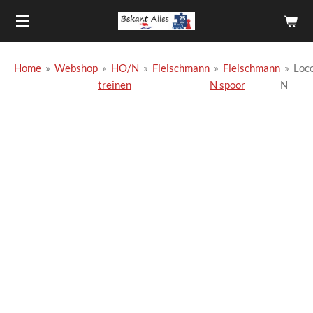
Ga
direct
naar
de
Home
»
Webshop
»
HO/N
»
Fleischmann
»
Fleischmann
»
Loc
hoofdinhoud
treinen
N spoor
N