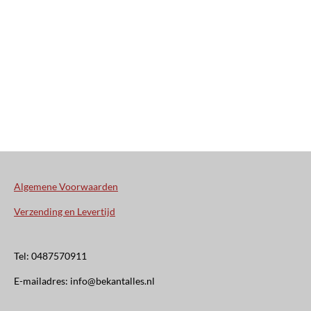
Algemene Voorwaarden
Verzending en Levertijd
Tel: 0487570911
E-mailadres: info@bekantalles.nl