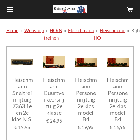
Ga
direct
naar
de
Home
»
Webshop
»
HO/N
»
Fleischmann
»
Fleischmann
»
Rijt
hoofdinhoud
treinen
HO
Fleischm
Fleischm
Fleischm
Fleischm
ann
ann
ann
ann
Sneltrei
Buurtve
Persone
Persone
nrijtuig
rkeersrij
nrijtuig
nrijtuig
7363 1e
tuig 2e
2e klas
2e klas
en 2e
klasse
model
model
klas N.S.
B4
B4
€ 24,95
€ 19,95
€ 19,95
€ 16,95