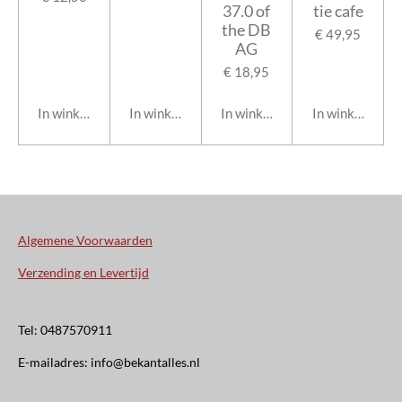
37.0 of
tie cafe
the DB
€ 49,95
AG
€ 18,95
In winkelwagen
In winkelwagen
In winkelwagen
In winkelwage
Algemene Voorwaarden
Verzending en Levertijd
Tel: 0487570911
E-mailadres: info@bekantalles.nl