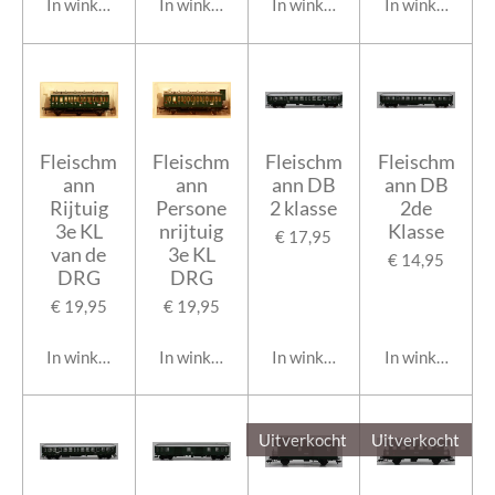
In winkelwagen
In winkelwagen
In winkelwagen
In winkelwage
Fleischm
Fleischm
Fleischm
Fleischm
ann
ann
ann DB
ann DB
Rijtuig
Persone
2 klasse
2de
3e KL
nrijtuig
Klasse
€ 17,95
van de
3e KL
€ 14,95
DRG
DRG
€ 19,95
€ 19,95
In winkelwagen
In winkelwagen
In winkelwagen
In winkelwage
Uitverkocht
Uitverkocht