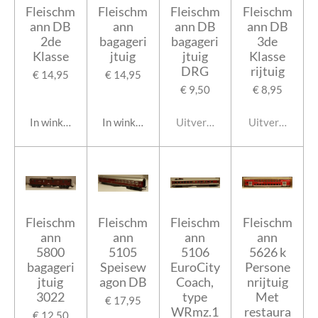
Fleischm
Fleischm
Fleischm
Fleischm
ann DB
ann
ann DB
ann DB
2de
bagageri
bagageri
3de
Klasse
jtuig
jtuig
Klasse
DRG
rijtuig
€ 14,95
€ 14,95
€ 9,50
€ 8,95
In winkelwagen
In winkelwagen
Uitverkocht
Uitverkocht
Fleischm
Fleischm
Fleischm
Fleischm
ann
ann
ann
ann
5800
5105
5106
5626 k
bagageri
Speisew
EuroCity
Persone
jtuig
agon DB
Coach,
nrijtuig
3022
type
Met
€ 17,95
WRmz.1
restaura
€ 12,50