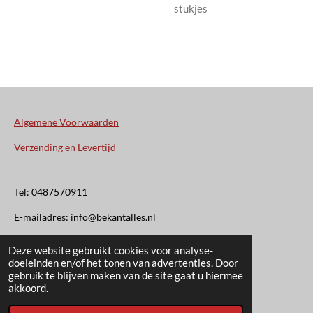
stukjes
Algemene Voorwaarden
Verzending en Levertijd
Tel: 0487570911
E-mailadres: info@bekantalles.nl
Deze website gebruikt cookies voor analyse-
Rooysestraat 4
doeleinden en/of het tonen van advertenties. Door
gebruik te blijven maken van de site gaat u hiermee
6621AM Dreumel
akkoord.
© 2020 - 2026 Bekant Alles