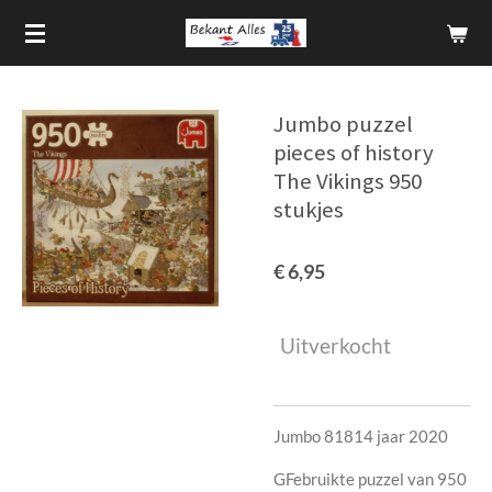
Ga
direct
naar
de
Jumbo puzzel
hoofdinhoud
pieces of history
The Vikings 950
stukjes
€ 6,95
Uitverkocht
Jumbo 81814 jaar 2020
GFebruikte puzzel van 950