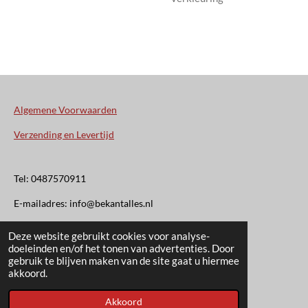
Algemene Voorwaarden
Verzending en Levertijd
Tel: 0487570911
E-mailadres: info@bekantalles.nl
Deze website gebruikt cookies voor analyse-
Rooysestraat 4
doeleinden en/of het tonen van advertenties. Door
gebruik te blijven maken van de site gaat u hiermee
6621AM Dreumel
akkoord.
© 2020 - 2026 Bekant Alles
Akkoord