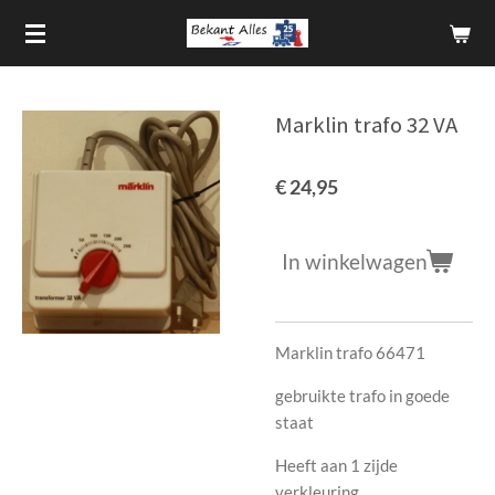
Ga
direct
naar
de
Marklin trafo 32 VA
hoofdinhoud
€ 24,95
In winkelwagen
Marklin trafo 66471
gebruikte trafo in goede
staat
Heeft aan 1 zijde
verkleuring