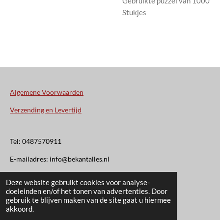
Gebruikte puzzel van 1000
Stukjes
Algemene Voorwaarden
Verzending en Levertijd
Tel: 0487570911
E-mailadres: info@bekantalles.nl
Deze website gebruikt cookies voor analyse-
Rooysestraat 4
doeleinden en/of het tonen van advertenties. Door
gebruik te blijven maken van de site gaat u hiermee
6621AM Dreumel
akkoord.
© 2020 - 2026 Bekant Alles