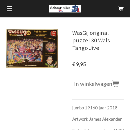
Ga
direct
naar
de
WasGij original
hoofdinhoud
puzzel 30 Wals
Tango Jive
€ 9,95
In winkelwagen
jumbo 19160 jaar 2018
Artwork James Alexander