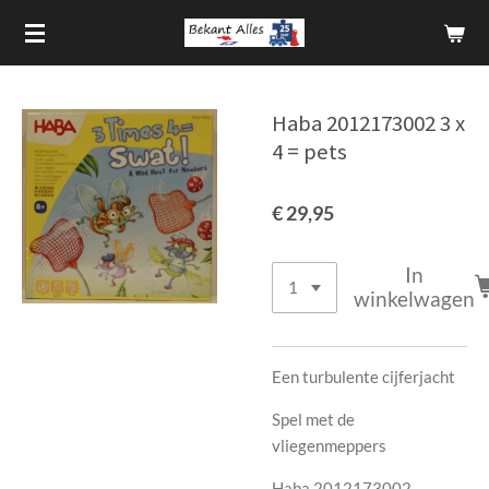
Ga
direct
naar
de
Haba 2012173002 3 x
hoofdinhoud
4 = pets
€ 29,95
In
winkelwagen
Een turbulente cijferjacht
Spel met de
vliegenmeppers
Haba 2012173002