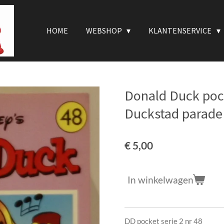
HOME
WEBSHOP
KLANTENSERVICE
Donald Duck pock
Duckstad parade
€ 5,00
In winkelwagen
DD pocket serie 2 nr 48