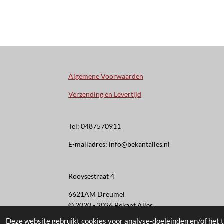
Algemene Voorwaarden
Verzending en Levertijd
Tel: 0487570911
E-mailadres: info@bekantalles.nl
Rooysestraat 4
6621AM Dreumel
© 2020 - 2026 Bekant Alles
Deze website gebruikt cookies voor analyse-doeleinden en/of het t