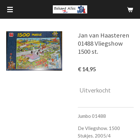
Ga
direct
naar
de
Jan van Haasteren
hoofdinhoud
01488 Vliegshow
1500 st.
€ 14,95
Uitverkocht
Jumbo 01488
De Vliegshow. 1500
Stukjes. 2005/4