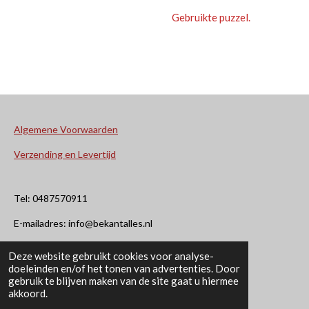
Gebruikte puzzel.
Algemene Voorwaarden
Verzending en Levertijd
Tel: 0487570911
E-mailadres: info@bekantalles.nl
Deze website gebruikt cookies voor analyse-
Rooysestraat 4
doeleinden en/of het tonen van advertenties. Door
gebruik te blijven maken van de site gaat u hiermee
6621AM Dreumel
akkoord.
© 2020 - 2026 Bekant Alles