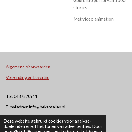
Gebruikte puzzel van 1000
stukjes
Met video animation
Algemene Voorwaarden
Verzending en Levertijd
Tel: 0487570911
E-mailadres: info@bekantalles.nl
Deze website gebruikt cookies voor analyse-
Rooysestraat 4
doeleinden en/of het tonen van advertenties. Door
gebruik te blijven maken van de site gaat u hiermee