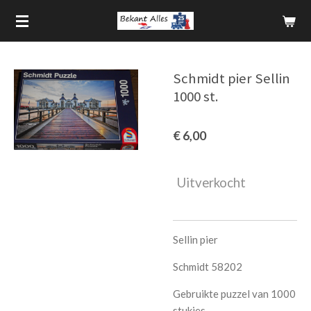
Ga
direct
naar
de
Schmidt pier Sellin
hoofdinhoud
1000 st.
€ 6,00
Uitverkocht
Sellin pier
Schmidt 58202
Gebruikte puzzel van 1000
stukjes