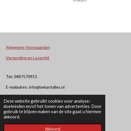
Algemene Voorwaarden
Verzending en Levertijd
Tel: 0487570911
E-mailadres: info@bekantalles.nl
Deze website gebruikt cookies voor analyse-
Rooysestraat 4
doeleinden en/of het tonen van advertenties. Door
gebruik te blijven maken van de site gaat u hiermee
6621AM Dreumel
akkoord.
© 2020 - 2026 Bekant Alles
Akkoord