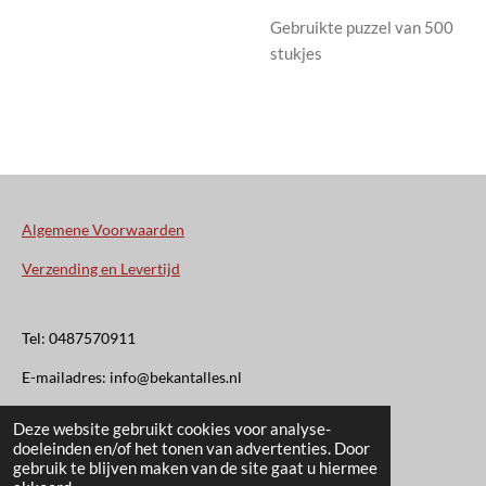
Gebruikte puzzel van 500
stukjes
Algemene Voorwaarden
Verzending en Levertijd
Tel: 0487570911
E-mailadres: info@bekantalles.nl
Deze website gebruikt cookies voor analyse-
Rooysestraat 4
doeleinden en/of het tonen van advertenties. Door
gebruik te blijven maken van de site gaat u hiermee
6621AM Dreumel