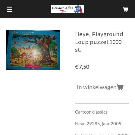
Ga
direct
naar
de
Heye, Playground
hoofdinhoud
Loup puzzel 1000
st.
€ 7,50
In winkelwagen
Cartoon classics
Heye 29285, jaar 2009