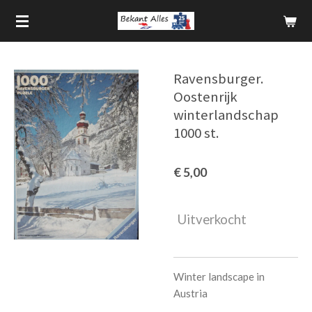
Ga
direct
naar
de
Ravensburger.
hoofdinhoud
Oostenrijk
winterlandschap
1000 st.
€ 5,00
Uitverkocht
Winter landscape in
Austria