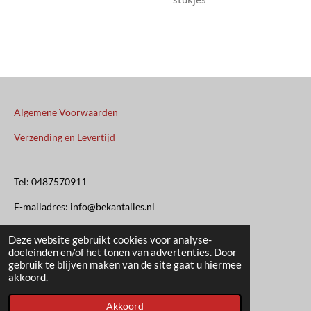
Algemene Voorwaarden
Verzending en Levertijd
Tel: 0487570911
E-mailadres: info@bekantalles.nl
Deze website gebruikt cookies voor analyse-
Rooysestraat 4
doeleinden en/of het tonen van advertenties. Door
gebruik te blijven maken van de site gaat u hiermee
6621AM Dreumel
akkoord.
© 2020 - 2026 Bekant Alles
Akkoord