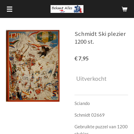
Ga
direct
naar
de
Schmidt Ski plezier
hoofdinhoud
1200 st.
€ 7,95
Uitverkocht
Sciando
Schmidt 02669
Gebruikte puzzel van 1200
stukjes