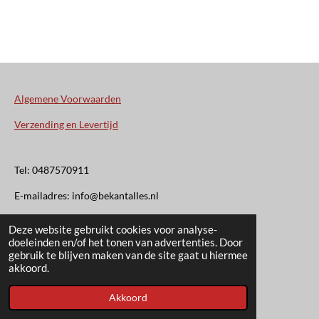
Algemene Voorwaarden
Verzending en Levertijd
Tel: 0487570911
E-mailadres: info@bekantalles.nl
Deze website gebruikt cookies voor analyse-
Rooysestraat 4
doeleinden en/of het tonen van advertenties. Door
gebruik te blijven maken van de site gaat u hiermee
6621AM Dreumel
akkoord.
© 2020 - 2026 Bekant Alles
Akkoord