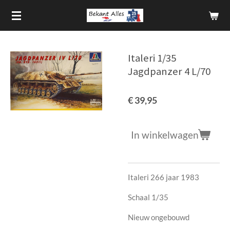
Ga
direct
naar
de
Italeri 1/35
hoofdinhoud
Jagdpanzer 4 L/70
€ 39,95
In winkelwagen
Italeri 266 jaar 1983
Schaal 1/35
Nieuw ongebouwd