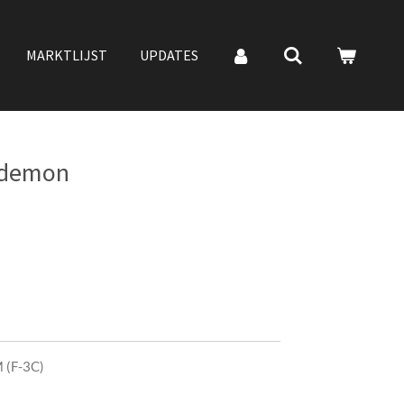
MARKTLIJST
UPDATES
 demon
 (F-3C)