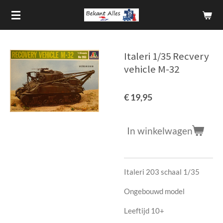
Ga
direct
naar
de
Italeri 1/35 Recvery
hoofdinhoud
vehicle M-32
€ 19,95
In winkelwagen
Italeri 203 schaal 1/35
Ongebouwd model
Leeftijd 10+