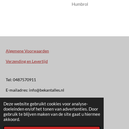
Humbrol
Algemene Voorwaarden
Verzending en Levertijd
Tel: 0487570911
E-mailadres: info@bekantalles.nl
Deze website gebruikt cookies voor analyse-
Rooysestraat 4
doeleinden en/of het tonen van advertenties. Door
gebruik te blijven maken van de site gaat u hiermee
6621AM Dreumel
akkoord.
© 2020 - 2026 Bekant Alles