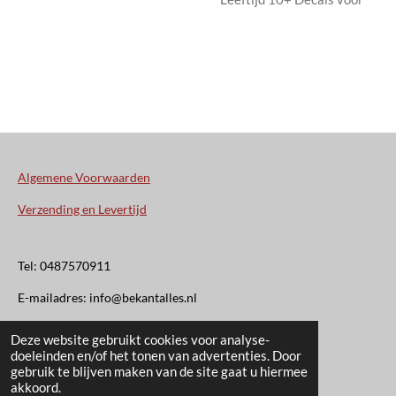
Algemene Voorwaarden
Verzending en Levertijd
Tel: 0487570911
E-mailadres: info@bekantalles.nl
Deze website gebruikt cookies voor analyse-
Rooysestraat 4
doeleinden en/of het tonen van advertenties. Door
gebruik te blijven maken van de site gaat u hiermee
6621AM Dreumel
akkoord.