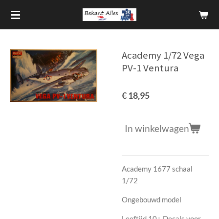
Ga
direct
naar
de
Academy 1/72 Vega
hoofdinhoud
PV-1 Ventura
€ 18,95
In winkelwagen
Academy 1677 schaal
1/72
Ongebouwd model
Leeftijd 10+ Decals voor