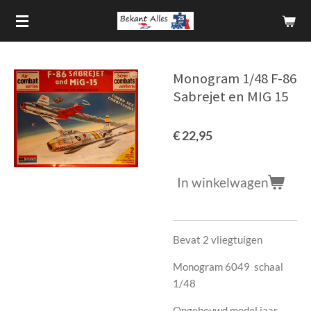
Ga
direct
naar
de
Monogram 1/48 F-86
hoofdinhoud
Sabrejet en MIG 15
€ 22,95
In winkelwagen
Bevat 2 vliegtuigen
Monogram 6049 schaal
1/48
Ongebouwd model jaar