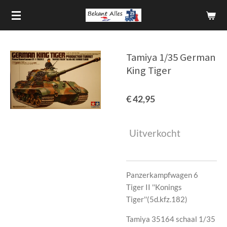
Ga
direct
naar
de
Tamiya 1/35 German
hoofdinhoud
King Tiger
€ 42,95
Uitverkocht
Panzerkampfwagen 6
Tiger II ''Konings
Tiger''(5d.kfz.182)
Tamiya 35164 schaal 1/35