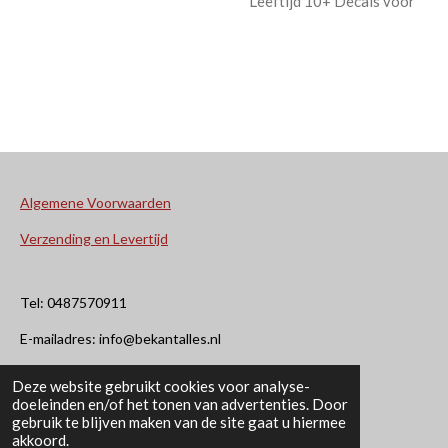
Leeftijd 10+ Decals voor
Algemene Voorwaarden
Verzending en Levertijd
Tel: 0487570911
E-mailadres: info@bekantalles.nl
Deze website gebruikt cookies voor analyse-
Rooysestraat 4
doeleinden en/of het tonen van advertenties. Door
gebruik te blijven maken van de site gaat u hiermee
6621AM Dreumel
akkoord.