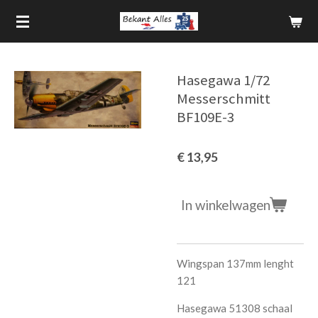
Ga
direct
naar
de
Hasegawa 1/72
hoofdinhoud
Messerschmitt
BF109E-3
€ 13,95
In winkelwagen
Wingspan 137mm lenght
121
Hasegawa 51308 schaal