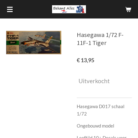
Ga
direct
naar
de
Hasegawa 1/72 F-
hoofdinhoud
11F-1 Tiger
€ 13,95
Uitverkocht
Hasegawa D017 schaal
1/72
Ongebouwd model
Leeftijd 10+ Decals voor