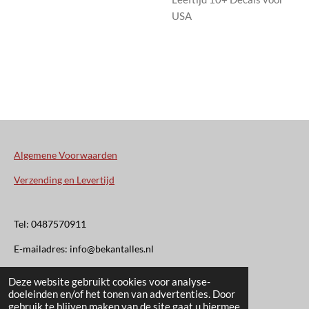
USA
Algemene Voorwaarden
Verzending en Levertijd
Tel: 0487570911
E-mailadres: info@bekantalles.nl
Deze website gebruikt cookies voor analyse-
Rooysestraat 4
doeleinden en/of het tonen van advertenties. Door
gebruik te blijven maken van de site gaat u hiermee