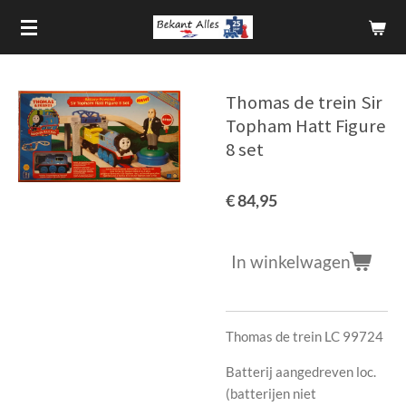
Ga
direct
naar
de
Thomas de trein Sir
hoofdinhoud
Topham Hatt Figure
8 set
€ 84,95
In winkelwagen
Thomas de trein LC 99724
Batterij aangedreven loc.
(batterijen niet