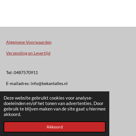
Algemene Voorwaarden
Verzending en Levertijd
Tel: 0487570911
E-mailadres: info@bekantalles.nl
Deze website gebruikt cookies voor analyse-
Rooysestraat 4
doeleinden en/of het tonen van advertenties. Door
gebruik te blijven maken van de site gaat u hiermee
6621AM Dreumel
akkoord.
© 2020 - 2026 Bekant Alles
Akkoord