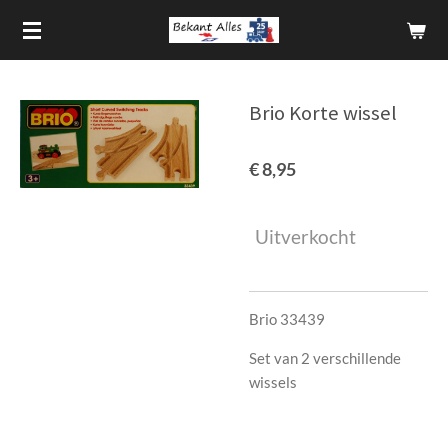
Ga
direct
naar
de
Brio Korte wissel
hoofdinhoud
€ 8,95
Uitverkocht
Brio 33439
Set van 2 verschillende
wissels