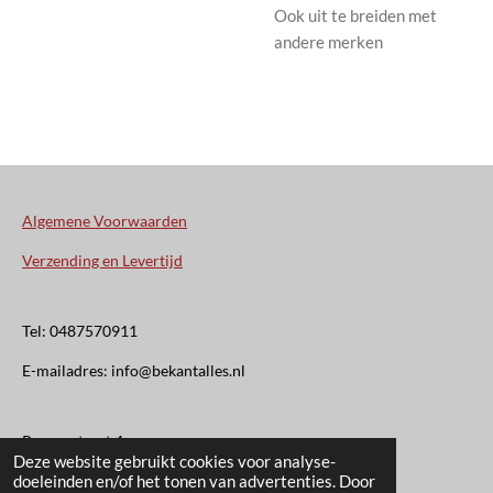
Ook uit te breiden met
andere merken
Algemene Voorwaarden
Verzending en Levertijd
Tel: 0487570911
E-mailadres: info@bekantalles.nl
Rooysestraat 4
Deze website gebruikt cookies voor analyse-
doeleinden en/of het tonen van advertenties. Door
6621AM Dreumel