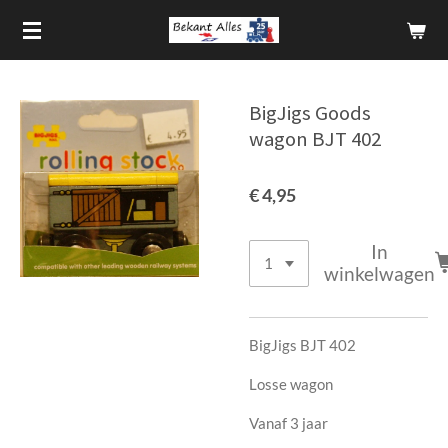
Ga
direct
naar
de
BigJigs Goods
hoofdinhoud
wagon BJT 402
€ 4,95
In
winkelwagen
BigJigs BJT 402
Losse wagon
Vanaf 3 jaar