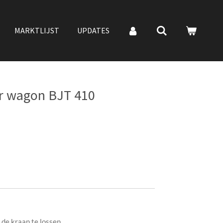
MARKTLIJST
UPDATES
er wagon BJT 410
 de kraan te lossen