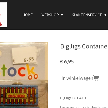
HOME
WEBSHOP
KLANTENSERVICE
BigJigs Contain
€ 6,95
In winkelwagen
BigJigs BJT 410
Losse wagon, onderdeel is met