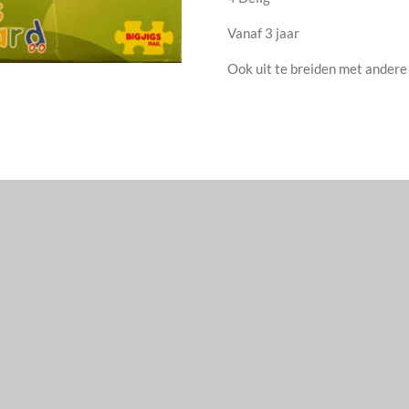
Vanaf 3 jaar
Ook uit te breiden met ander