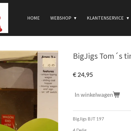
HOME
WEBSHOP
KLANTENSERVICE
BigJigs Tom´s ti
€ 24,95
In winkelwagen
BigJigs BJT 197
4 Delig