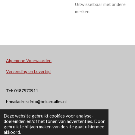
Uitwisselbaar met andere
merken
Algemene Voorwaarden
Verzending en Levertijd
Tel: 0487570911
E-mailadres: info@bekantalles.nl
Deze website gebruikt cookies voor analyse-
Rooysestraat 4
doeleinden en/of het tonen van advertenties. Door
gebruik te blijven maken van de site gaat u hiermee
6621AM Dreumel
akkoord.