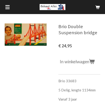
Ga
direct
naar
de
Brio Double
hoofdinhoud
Suspension bridge
€ 24,95
In winkelwagen
Brio 33683
5 Delig, lengte 1134mm
Vanaf 3 jaar