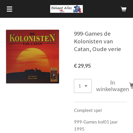
Ga
direct
naar
de
999-Games de
hoofdinhoud
Kolonisten van
Catan, Oude verie
€ 29,95
In
winkelwagen
Compleet spel
999-Games kol01 jaar
1995