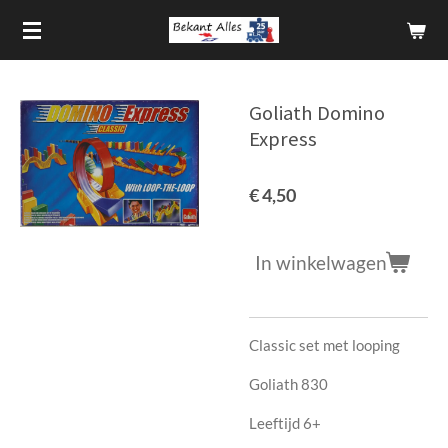
Ga
direct
naar
de
Goliath Domino
hoofdinhoud
Express
€ 4,50
In winkelwagen
Classic set met looping
Goliath 830
Leeftijd 6+