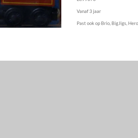
Vanaf 3 jaar
Past ook op Brio, BigJigs, Hero