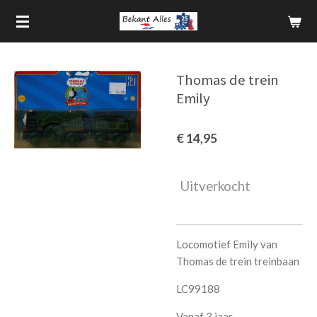
Ga
direct
naar
de
Thomas de trein
hoofdinhoud
Emily
€ 14,95
Uitverkocht
Locomotief Emily van
Thomas de trein treinbaan
LC99188
Vanaf 3 jaar