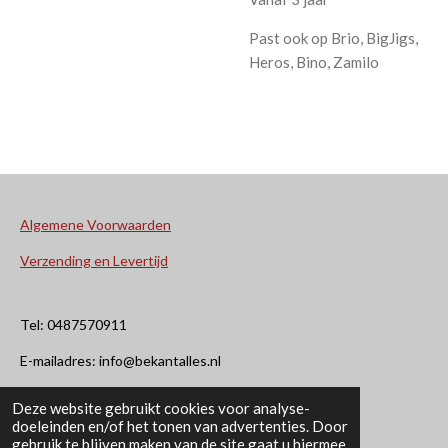
Past ook op Brio, BigJigs,
Heros, Bino, Zamilo
Algemene Voorwaarden
Verzending en Levertijd
Tel: 0487570911
E-mailadres: info@bekantalles.nl
Deze website gebruikt cookies voor analyse-
Rooysestraat 4
doeleinden en/of het tonen van advertenties. Door
gebruik te blijven maken van de site gaat u hiermee