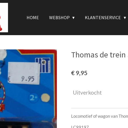
HOME
WEBSHOP
KLANTENSERVICE
Thomas de trein
€ 9,95
Uitverkocht
Locomotief of wagon van Thom
LC99197