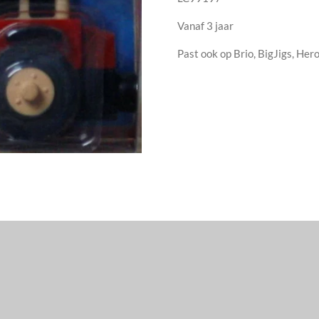
Vanaf 3 jaar
Past ook op Brio, BigJigs, Hero