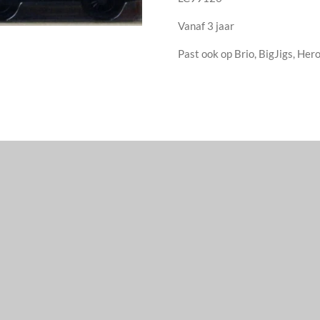
Vanaf 3 jaar
Past ook op Brio, BigJigs, Hero