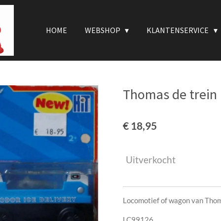
HOME
WEBSHOP
KLANTENSERVICE
Thomas de trein I
€ 18,95
Uitverkocht
Locomotief of wagon van Thom
LC99126