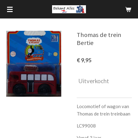
Ga
direct
naar
de
Thomas de trein
hoofdinhoud
Bertie
€ 9,95
Uitverkocht
Locomotief of wagon van
Thomas de trein treinbaan
LC99008
Vanaf 3 jaar