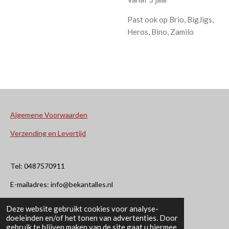
Past ook op Brio, BigJigs,
Heros, Bino, Zamilo
Algemene Voorwaarden
Verzending en Levertijd
Tel: 0487570911
E-mailadres: info@bekantalles.nl
Deze website gebruikt cookies voor analyse-
Rooysestraat 4
doeleinden en/of het tonen van advertenties. Door
gebruik te blijven maken van de site gaat u hiermee