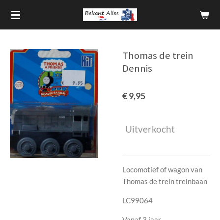
Ga
direct
naar
de
Thomas de trein
hoofdinhoud
Dennis
€ 9,95
Uitverkocht
Locomotief of wagon van
Thomas de trein treinbaan
LC99064
Vanaf 3 jaar