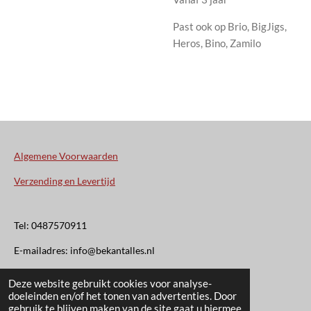
Past ook op Brio, BigJigs,
Heros, Bino, Zamilo
Algemene Voorwaarden
Verzending en Levertijd
Tel: 0487570911
E-mailadres: info@bekantalles.nl
Deze website gebruikt cookies voor analyse-
Rooysestraat 4
doeleinden en/of het tonen van advertenties. Door
gebruik te blijven maken van de site gaat u hiermee