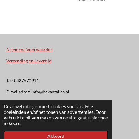
Algemene Voorwaarden
Verzending en Levertijd
Tel: 0487570911
E-mailadres: info@bekantalles.nl
Deze website gebruikt cookies voor analyse-
Rooysestraat 4
doeleinden en/of het tonen van advertenties. Door
gebruik te blijven maken van de site gaat u hiermee
6621AM Dreumel
akkoord.
© 2020 - 2026 Bekant Alles
Akkoord