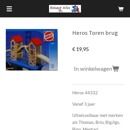
Ga
direct
naar
de
Heros Toren brug
hoofdinhoud
€ 19,95
In winkelwagen
Heros 44332
Vanaf 3 jaar
Uitwisselbaar met merken
als Thomas, Brio, BigJigs,
Bino, Mentari