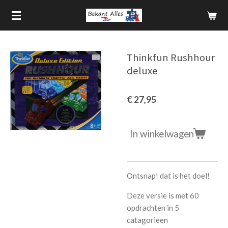
Ga
direct
naar
de
Thinkfun Rushhour
hoofdinhoud
deluxe
€ 27,95
In winkelwagen
Ontsnap! dat is het doel!
Deze versie is met 60
opdrachten in 5
catagorieen