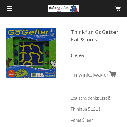
Ga
direct
naar
de
Thinkfun GoGetter
hoofdinhoud
Kat & muis
€ 9,95
In winkelwagen
Logische denkpuzzel!
Thinkfun 51211
Vanaf 5 jaar