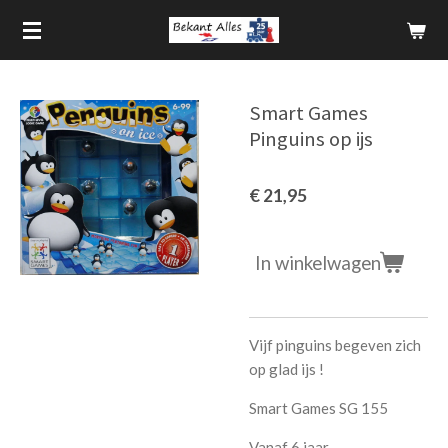
Ga
direct
naar
de
Smart Games
hoofdinhoud
Pinguins op ijs
€ 21,95
In winkelwagen
Vijf pinguins begeven zich
op glad ijs !
Smart Games SG 155
Vanaf 6 jaar