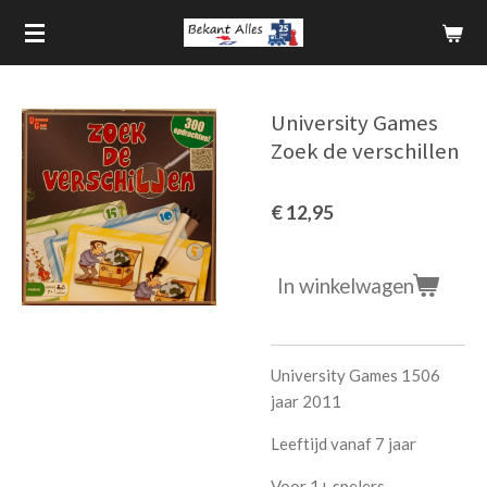
Ga
direct
naar
de
University Games
hoofdinhoud
Zoek de verschillen
€ 12,95
In winkelwagen
University Games 1506
jaar 2011
Leeftijd vanaf 7 jaar
Voor 1+ spelers