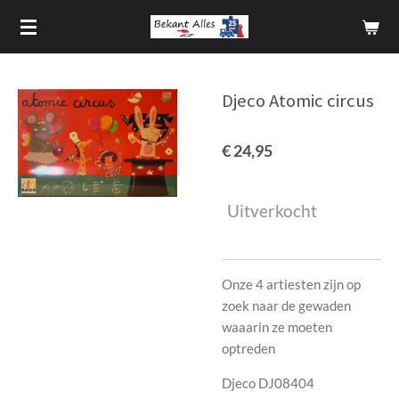
Ga
direct
naar
de
Djeco Atomic circus
hoofdinhoud
€ 24,95
Uitverkocht
Onze 4 artiesten zijn op
zoek naar de gewaden
waaarin ze moeten
optreden
Djeco DJ08404