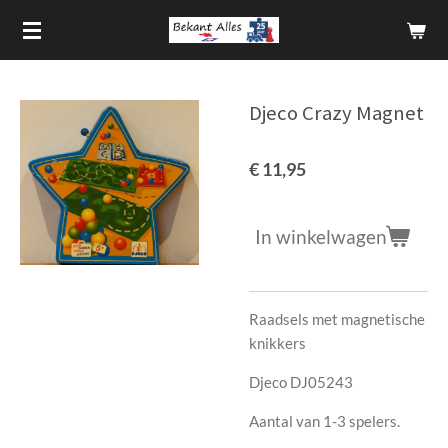
Ga
direct
naar
de
Djeco Crazy Magnet
hoofdinhoud
€ 11,95
In winkelwagen
Raadsels met magnetische
knikkers
Djeco DJ05243
Aantal van 1-3 spelers.